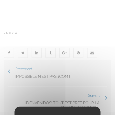
|
4 MAI 2016
Précédent
IMPOSSIBLE N'EST PAS 1COM !
Suivant
­¡BIENVENIDOS! TOUT EST PRÊT POUR LA
SEMAINE ERASMUS+ !