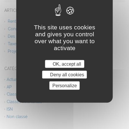
ARTICLES RÉCENTS
Rentrée scolaire 2026 Planning
This site uses cookies
Congés d’été – Fermeture du lycée
and gives you control
Des ponts entre l’Europe et l’Afrique
over what you want to
Taxe d’apprentissage 2026
activate
Projet théâtre
OK, accept all
CATÉGORIES
Deny all cookies
Actualités
Personalize
AP
Classes européennes
Classes innovantes
ISN
Non classé