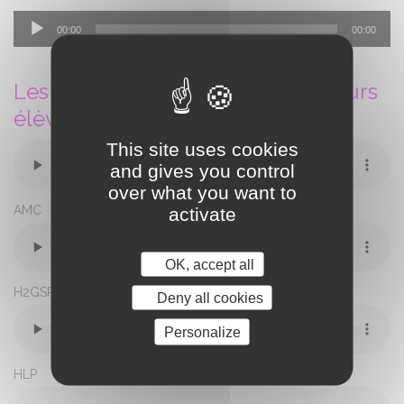
Lecteur
00:00
00:00
audio
Les élèves de spé parlent aux futurs
élèves de spé :
This site uses cookies
and gives you control
over what you want to
AMC
activate
OK, accept all
H2GSP
Deny all cookies
Personalize
HLP