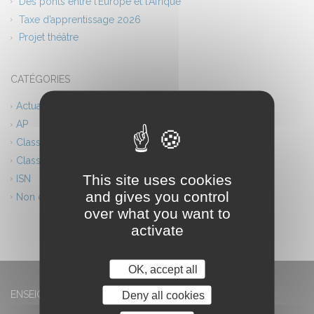
Des ponts entre l’Europe et l’Afrique
Taxe d’apprentissage 2026
Projet théâtre
CATÉGORIES
Actualités
AP
Classes européennes
Classes innovantes
This site uses cookies
ISN
and gives you control
Non classé
over what you want to
activate
OK, accept all
Deny all cookies
ENSEIGNEMENT GÉNÉRAL