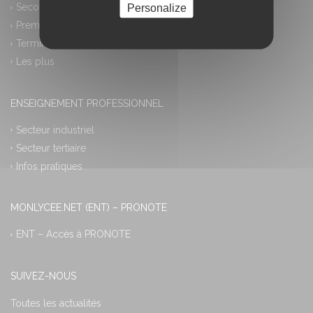
Personalize
Seconde générale et technologique
Première générale
Terminale générale
Les plus
ENSEIGNEMENT PROFESSIONNEL
Secteur industriel
Secteur tertiaire
Infos pratiques
MONLYCEE.NET (ENT) – PRONOTE
ENT – Accès à PRONOTE
SUIVEZ-NOUS
Toutes les actualités