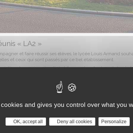
éunis « LA2 »
pagner et faire réussir ses élèves, le lycée Louis Armand souha
lles et ceux qui sont passés par ce bel établissement.
sociation des anciens, baptisée LA2 pour Les Anciens de Louis 
t travaillé au lycée, anciens élèves et anciens personnels.
des et d’actions au profit des élèves, mais aussi, pourquoi pas, 
 moments de retrouvailles et de convivialité.
fr/la2
 cookies and gives you control over what you w
OK, accept all
Deny all cookies
Personalize