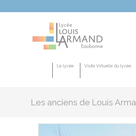
Cookies management panel
Le lycée
Visite Virtuelle du lycée
La séquence d’observation en classe de seconde du lycée général et technologique
Le CAP Équipier Polyvalent du Commerce
SECTION EUR
Les anciens de Louis Arma