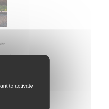
ite
Armand.
des
ant to activate