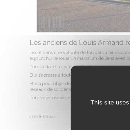
Les anciens de Louis Armand r
Inscrit dans une volonté de toujours mieux accom
aujourd’hui renouer un maximum de liens avec ce
Pour ce faire, le lycée a décidé de créer une as
Elle s’adresse à toutes celles et tous ceux qui on
Elle a pour objet de construire un réseau d’entrai
réseaux de solidarité entre anciens ainsi que des
Pour vous inscrire, rendez-vous sur
htttp://acver.
This site uses
|
9 NOVEMBRE 2022