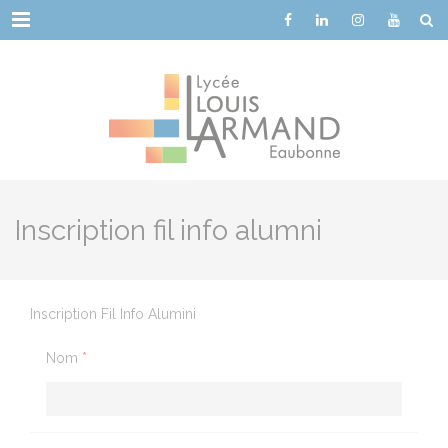
Cookies management panel
Menu
Inscription fil info alumni
Inscription Fil Info Alumini
Nom
*