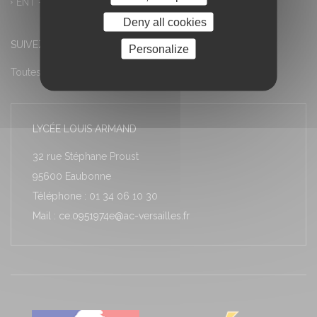
ENT – Accès à PRONOTE
Deny all cookies
SUIVEZ-NOUS
Personalize
Toutes les actualités
LYCÉE LOUIS ARMAND
32 rue Stéphane Proust
95600 Eaubonne
Téléphone : 01 34 06 10 30
Mail : ce.0951974e@ac-versailles.fr