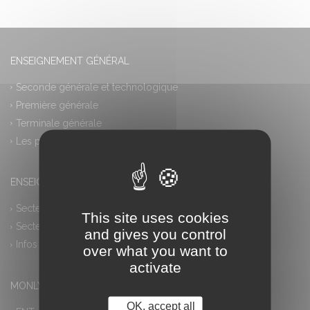
ENSEIGNEMENT GÉNÉRAL
Seconde générale et technologique
Première générale
Terminale générale
Les plus
ENSEIGNEMENT PROFESSIONNEL
Secteur industriel
This site uses cookies
Secteur tertiaire
and gives you control
Infos pratiques
over what you want to
activate
MONLYCEE.NET (ENT) – PRONOTE
OK, accept all