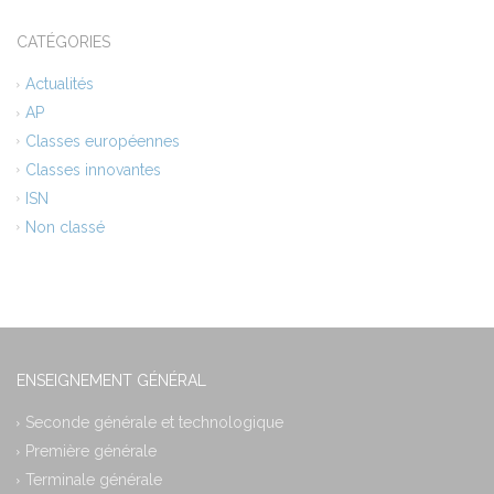
CATÉGORIES
Actualités
AP
Classes européennes
Classes innovantes
ISN
Non classé
ENSEIGNEMENT GÉNÉRAL
Seconde générale et technologique
Première générale
Terminale générale