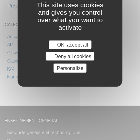
This site uses cookies
Projet théâtre
and gives you control
over what you want to
CATÉGORIES
activate
Actualités
OK, accept all
AP
Classes européennes
Deny all cookies
Classes innovantes
Personalize
ISN
Non classé
ENSEIGNEMENT GÉNÉRAL
Seconde générale et technologique