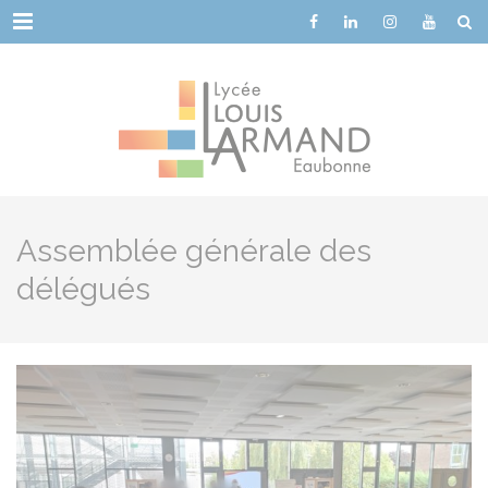
Cookies management panel
Menu
Assemblée générale des
délégués