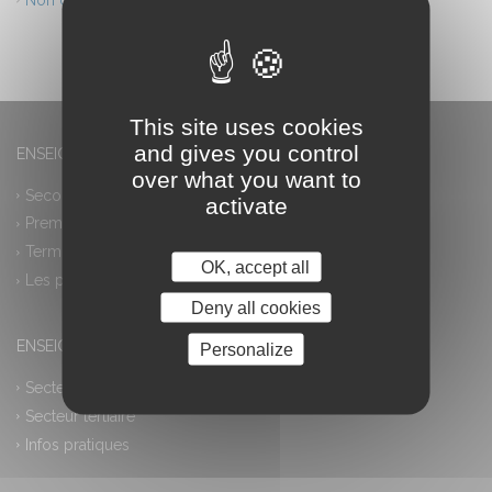
This site uses cookies
and gives you control
ENSEIGNEMENT GÉNÉRAL
over what you want to
Seconde générale et technologique
activate
Première générale
Terminale générale
OK, accept all
Les plus
Deny all cookies
ENSEIGNEMENT PROFESSIONNEL
Personalize
Secteur industriel
Secteur tertiaire
Infos pratiques