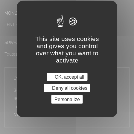
MONLYCEE.NET (ENT) – PRONOTE
ENT – Accès à PRONOTE
This site uses cookies
SUIVEZ-NOUS
and gives you control
over what you want to
Toutes les actualités
activate
OK, accept all
LYCÉE LOUIS ARMAND
Deny all cookies
32 rue Stéphane Proust
95600 Eaubonne
Personalize
Téléphone : 01 34 06 10 30
Mail : ce.0951974e@ac-versailles.fr