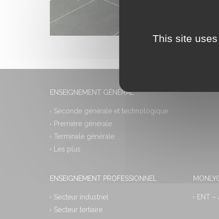
This site uses
ENSEIGNEMENT GÉNÉRAL
Seconde générale et technologique
Première générale
Terminale générale
Les plus
ENSEIGNEMENT PROFESSIONNEL
MONLYC
Secteur industriel
ENT –
Secteur tertiaire