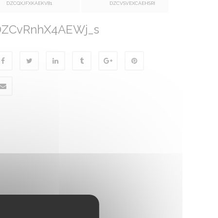
DZCQXJFXKAEKV81
DZCVSVEXCAEHSRI
DZCvRnhX4AEWj_s