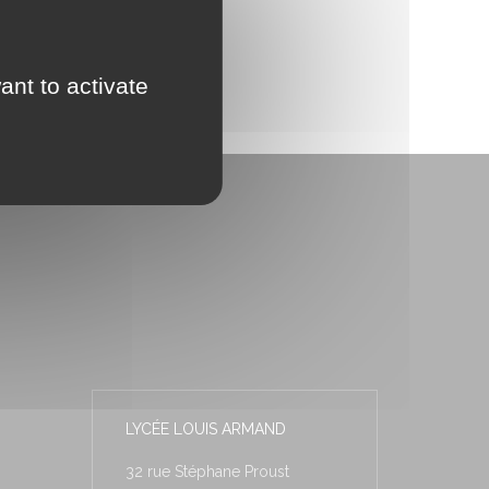
ant to activate
LYCÉE LOUIS ARMAND
32 rue Stéphane Proust