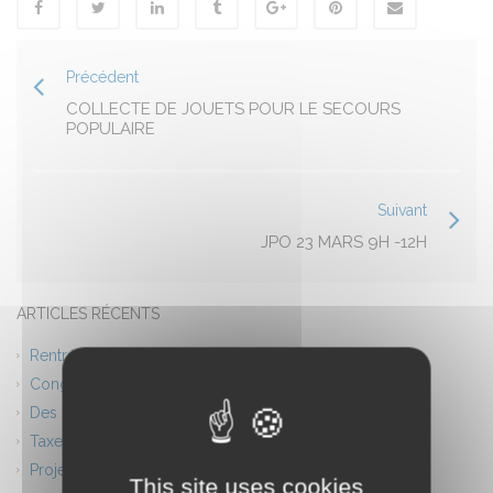
Précédent
COLLECTE DE JOUETS POUR LE SECOURS
POPULAIRE
Suivant
JPO 23 MARS 9H -12H
ARTICLES RÉCENTS
Rentrée scolaire 2026 Planning
Congés d’été – Fermeture du lycée
Des ponts entre l’Europe et l’Afrique
Taxe d’apprentissage 2026
Projet théâtre
This site uses cookies