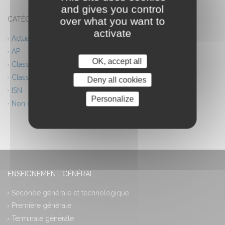
and gives you control
over what you want to
CATÉGORIES
activate
Actualités
AP
OK, accept all
Classes européennes
Classes innovantes
Deny all cookies
ISN
Personalize
Non classé
ENSEIGNEMENT GÉNÉRAL
Seconde générale et technologique
Première générale
Terminale générale