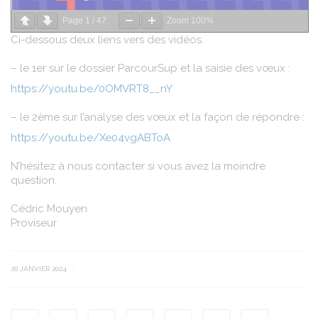
Page
1
/
47
Zoom
100%
Ci-dessous deux liens vers des vidéos.
– le 1er sur le dossier ParcourSup et la saisie des vœux :
https://youtu.be/0OMVRT8__nY
– le 2ème sur l’analyse des vœux et la façon de répondre :
https://youtu.be/Xe04vgABToA
N’hésitez à nous contacter si vous avez la moindre
question.
Cédric Mouyen
Proviseur
|
26 JANVIER 2024