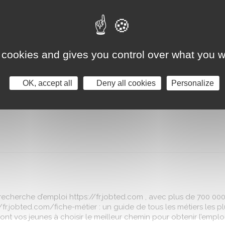
 ESPACES VERTS
 à Houilles 78, spécialisée dans la vente et réparation de matér
éter son équipe à l’atelier 2T et 4T et matériels a batteries, p
 PPK. Expérience requise pour ce poste. Idéalement de forma
 cookies and gives you control over what you w
OK, accept all
Deny all cookies
Personalize
recherche d’emploi https://fr.jobted.com , avec plus de 700 000
/fr.jobted.com/fiche-métier : un guide de tous les métiers les p
nt vos jeunes à choisir le meilleur chemin pour obtenir l’emplo