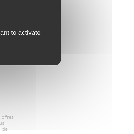
iels
our
tion en
ant to activate
 offres
lus
i de