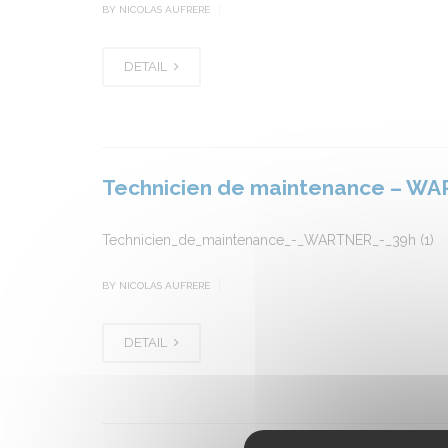
|
BY NICOLAS AUFRERE
DETAIL
Technicien de maintenance – WA
Technicien_de_maintenance_-_WARTNER_-_39h (1)
|
BY NICOLAS AUFRERE
DETAIL