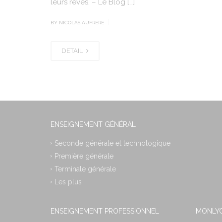
leurs rêves. – Le Blog […]
|
BY NICOLAS AUFRERE
DETAIL
ENSEIGNEMENT GÉNÉRAL
Seconde générale et technologique
Première générale
Terminale générale
Les plus
ENSEIGNEMENT PROFESSIONNEL
MONLYC