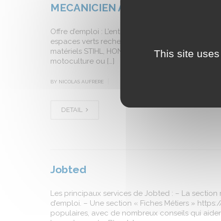
MECANICIEN ATELIER MATERIELS
Offre d’emploi : L’entreprise CAPVERT Motoculture
espaces verts recherche un mécanicien pour compl
matériels STIHL, HONDA, EGO POWER, ISEKI, ECHO
This site uses
motoculture ou […]
|
BY NICOLAS AUFRERE
DETAIL
Jobted
Les principaux services de Jobted : – La section 
d’emploi. – Une section « Fiches Métiers » https:/
populaires, avec de nombreux conseils qui aidero