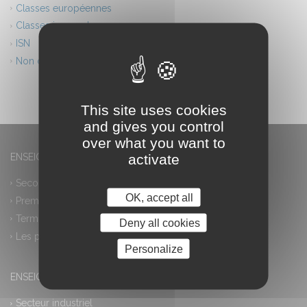
Classes européennes
Classes innovantes
ISN
Non classé
This site uses cookies
and gives you control
over what you want to
activate
ENSEIGNEMENT GÉNÉRAL
Seconde générale et technologique
OK, accept all
Première générale
Terminale générale
Deny all cookies
Les plus
Personalize
ENSEIGNEMENT PROFESSIONNEL
Secteur industriel