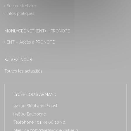
Secteur tertiaire
Infos pratiques
MONLYCEE.NET (ENT) – PRONOTE
ENT – Accès à PRONOTE
SUIVEZ-NOUS
Toutes les actualités
LYCÉE LOUIS ARMAND
32 rue Stéphane Proust
95600 Eaubonne
Téléphone : 01 34 06 10 30
Mail : ce.0951974e@ac-versailles.fr