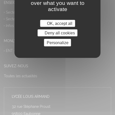
over what you want to
ENSEIGNEMENT PROFESSIONNEL
activate
Secteur industriel
Secteur tertiaire
OK, accept all
Infos pratiques
Deny all cookies
MONLYCEE.NET (ENT) – PRONOTE
Personalize
ENT – Accès à PRONOTE
SUIVEZ-NOUS
Toutes les actualités
LYCÉE LOUIS ARMAND
32 rue Stéphane Proust
95600 Eaubonne