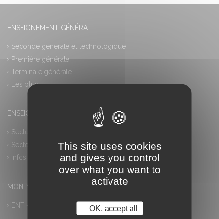
ENSEIGNEMENT GÉNÉRAL
Seconde générale et technologique
Première générale
Terminale générale
Les plus
ENSEIGNEMENT PROFESSIONNEL
Secteur industriel
This site uses cookies
Secteur tertiaire
and gives you control
Infos pratiques
over what you want to
activate
MONLYCEE.NET (ENT) – PRONOTE
ENT – Accès à PRONOTE
OK, accept all