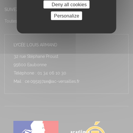
Deny all cookies
SUIVEZ-NOUS
Personalize
Toutes les actualités
LYCÉE LOUIS ARMAND
32 rue Stéphane Proust
95600 Eaubonne
Téléphone : 01 34 06 10 30
Mail : ce.0951974e@ac-versailles.fr