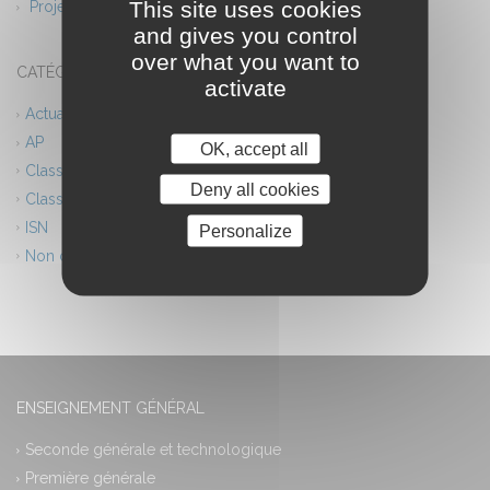
This site uses cookies
Projet théâtre
and gives you control
over what you want to
CATÉGORIES
activate
Actualités
AP
OK, accept all
Classes européennes
Deny all cookies
Classes innovantes
ISN
Personalize
Non classé
ENSEIGNEMENT GÉNÉRAL
Seconde générale et technologique
Première générale