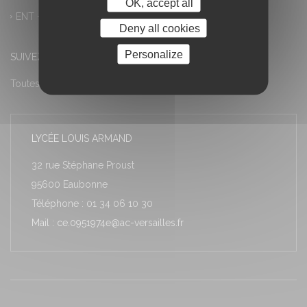
OK, accept all
ENT – Accès à PRONOTE
Deny all cookies
Personalize
SUIVEZ-NOUS
Toutes les actualités
LYCÉE LOUIS ARMAND
32 rue Stéphane Proust
95600 Eaubonne
Téléphone : 01 34 06 10 30
Mail : ce.0951974e@ac-versailles.fr