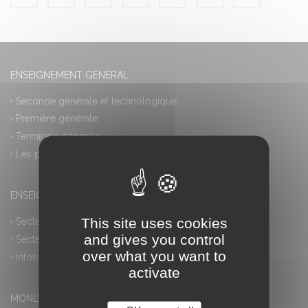
ENSEIGNEMENT GÉNÉRAL
Seconde générale et technologique
Première générale
Terminale générale
Les plus
ENSEIGNEMENT PROFESSIONNEL
This site uses cookies
Secteur industriel
and gives you control
Secteur tertiaire
over what you want to
Infos pratiques
activate
MONLYCEE.NET (ENT) – PRONOTE