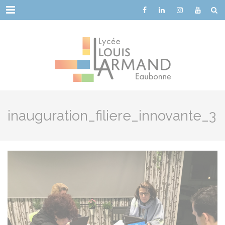
Cookies management panel
Menu
inauguration_filiere_innovante_3