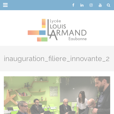
Cookies management panel
Menu
inauguration_filiere_innovante_2