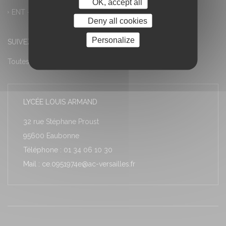
OK, accept all
ENT – Accès à PRONOTE
Deny all cookies
Personalize
SUIVEZ-NOUS
Toutes les actualités
LYCÉE LOUIS ARMAND
32 rue Stéphane Proust
95600 Eaubonne
Téléphone : 01 34 06 10 30
Mail : ce.0951974e@ac-versailles.fr