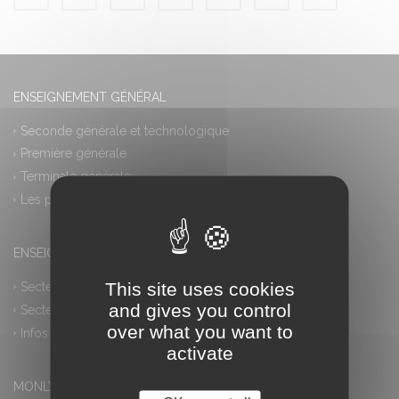
ENSEIGNEMENT GÉNÉRAL
Seconde générale et technologique
Première générale
Terminale générale
Les plus
ENSEIGNEMENT PROFESSIONNEL
This site uses cookies
Secteur industriel
and gives you control
Secteur tertiaire
over what you want to
Infos pratiques
activate
MONLYCEE.NET (ENT) – PRONOTE