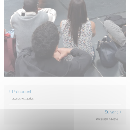
Précédent
20230530_142825
Suivant
20230530_144319