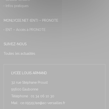
Infos pratiques
MONLYCEE.NET (ENT) – PRONOTE
ENT – Accès à PRONOTE
SUIVEZ-NOUS
Toutes les actualités
LYCÉE LOUIS ARMAND
32 rue Stéphane Proust
95600 Eaubonne
Téléphone : 01 34 06 10 30
Mail : ce.0951974e@ac-versailles.fr