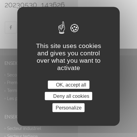
20230530_143626
This site uses cookies
and gives you control
over what you want to
ENSEIGNEMENT GÉNÉRAL
activate
Seconde générale et technologique
Première générale
OK, accept all
Terminale générale
Deny all cookies
Les plus
Personalize
ENSEIGNEMENT PROFESSIONNEL
Secteur industriel
Secteur tertiaire