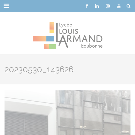
Cookies management panel
Menu
20230530_143626