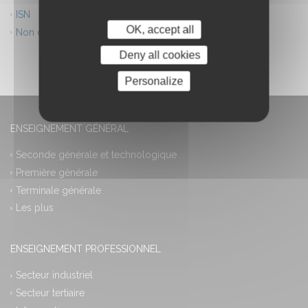
ISN
OK, accept all
Non classé
Deny all cookies
Personalize
ENSEIGNEMENT GÉNÉRAL
Seconde générale et technologique
Première générale
Terminale générale
Les plus
ENSEIGNEMENT PROFESSIONNEL
Secteur industriel
Secteur tertiaire