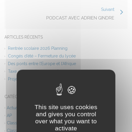
Suivant
PODCAST AVEC ADRIEN GINDRE
ARTICLES RÉCENTS
Rentrée scolaire 2026 Planning
Congés d’été – Fermeture du lycée
Des ponts entre l’Europe et l’Afrique
Taxe d’apprentissage 2026
Projet théâtre
CATÉGORIES
This site uses cookies
Actualités
and gives you control
AP
over what you want to
Classes européennes
activate
Classes innovantes