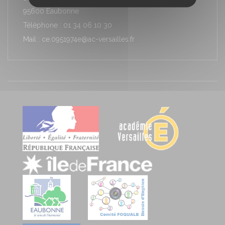
95600 Eaubonne
Téléphone : 01 34 06 10 30
Mail : ce.0951974e@ac-versailles.fr