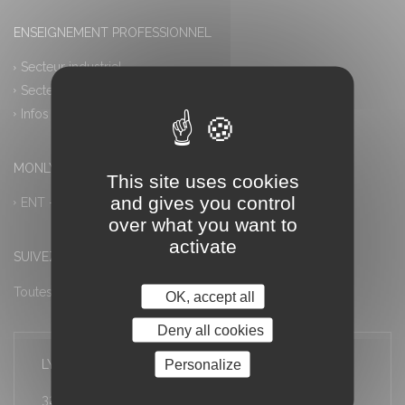
ENSEIGNEMENT PROFESSIONNEL
Secteur industriel
Secteur tertiaire
Infos pratiques
MONLYCEE.NET (ENT) – PRONOTE
This site uses cookies
and gives you control
ENT – Accès à PRONOTE
over what you want to
activate
SUIVEZ-NOUS
Toutes les actualités
OK, accept all
Deny all cookies
Personalize
LYCÉE LOUIS ARMAND
32 rue Stéphane Proust