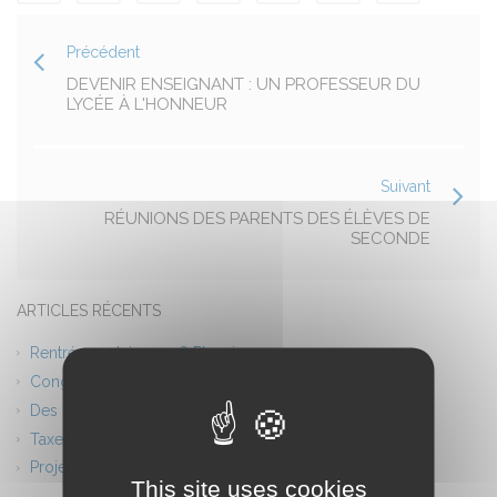
Précédent
DEVENIR ENSEIGNANT : UN PROFESSEUR DU
LYCÉE À L'HONNEUR
Suivant
RÉUNIONS DES PARENTS DES ÉLÈVES DE
SECONDE
ARTICLES RÉCENTS
Rentrée scolaire 2026 Planning
Congés d’été – Fermeture du lycée
Des ponts entre l’Europe et l’Afrique
Taxe d’apprentissage 2026
Projet théâtre
This site uses cookies