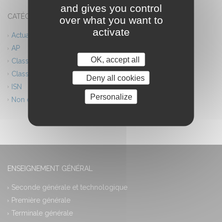
and gives you control
CATÉGORIES
over what you want to
activate
Actualités
AP
OK, accept all
Classes européennes
Classes innovantes
Deny all cookies
ISN
Personalize
Non classé
ENSEIGNEMENT GÉNÉRAL
Seconde générale et technologique
Première générale
Terminale générale