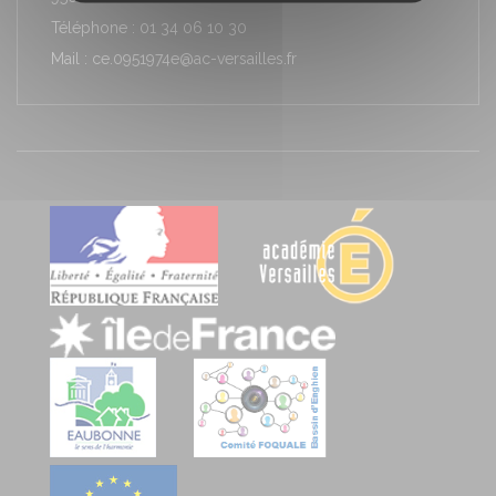
Téléphone : 01 34 06 10 30
Mail : ce.0951974e@ac-versailles.fr