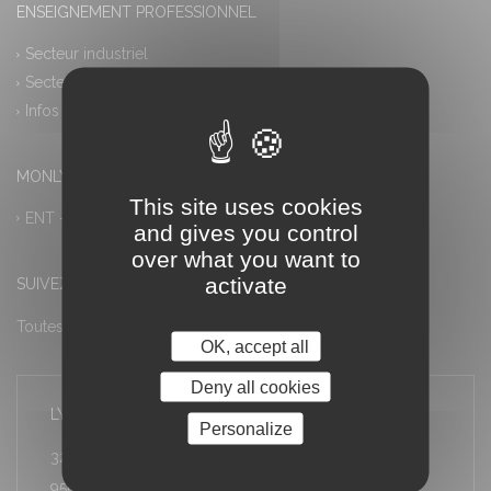
ENSEIGNEMENT PROFESSIONNEL
Secteur industriel
Secteur tertiaire
Infos pratiques
MONLYCEE.NET (ENT) – PRONOTE
This site uses cookies
ENT – Accès à PRONOTE
and gives you control
over what you want to
activate
SUIVEZ-NOUS
Toutes les actualités
OK, accept all
Deny all cookies
LYCÉE LOUIS ARMAND
Personalize
32 rue Stéphane Proust
95600 Eaubonne