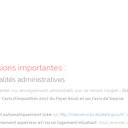
sions importantes :
lités administratives
érifier vos renseignements administratifs puis de remplir l’onglet «
Cr
r
l’avis d’imposition 2017 du foyer fiscal et sur l’avis de bourse
t automatiquement créé
sur
http://messervices.etudiant.gouv.fr/
q
gnement supérieur et/ou un logement étudiant
. Vous recevrez 