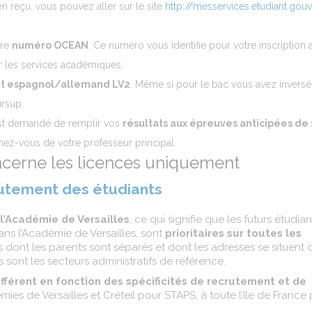
ien reçu, vous pouvez aller sur le site
http://messervices.etudiant.gouv.
tre
numéro OCEAN
. Ce numéro vous identifie pour votre inscription 
ar les services académiques.
 et espagnol/allemand LV2
. Même si pour le bac vous avez inversé
ursup.
s est demandé de remplir vos
résultats aux épreuves anticipées de 
ez-vous de votre professeur principal.
ncerne les licences uniquement
rutement des étudiants
 l’Académie de Versailles
, ce qui signifie que les futurs étudia
ans l’Académie de Versailles, sont
prioritaires sur toutes les
 dont les parents sont séparés et dont les adresses se situent 
ont les secteurs administratifs de référence.
ifférent en fonction des spécificités de recrutement et de
mies de Versailles et Créteil pour STAPS, à toute l’Ile de France