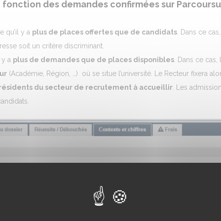
 fonction des demandes confirmées sur Parcoursu
re qu’il y a
plus de places offertes que de candidats
. Dans ce cas,
esse soit un critère discriminant.
l y a
plus de demandes que de places disponibles
. Dans ce cas, 
ur
(Académie, Région, …) où se situe l’université. Le Recteur fixera alo
sidents du secteur de recrutement à accueillir
. Les admissio
andidats.