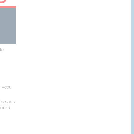
de
en vœu
és sans
our 1