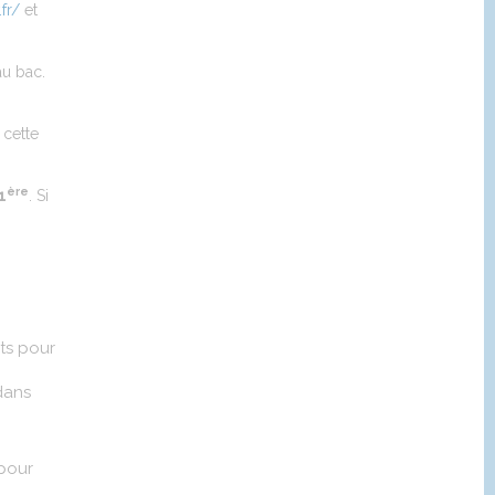
fr/
et
au bac.
 cette
ère
1
. Si
nts pour
dans
 pour