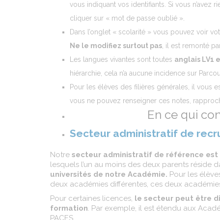
vous indiquant vos identifiants. Si vous n’avez r
cliquer sur « mot de passe oublié ».
Dans l’onglet « scolarité » vous pouvez voir vo
Ne le modifiez surtout pas
, il est remonté p
Les langues vivantes sont toutes
anglais LV1
hiérarchie, cela n’a aucune incidence sur Parco
Pour les élèves des filières générales, il vou
vous ne pouvez renseigner ces notes, rapproch
En ce qui co
Secteur administratif de rec
Notre
secteur administratif de référence est
lesquels l’un au moins des deux parents réside d
universités de notre Académie.
Pour les élèves
deux académies différentes, ces deux académies s
Pour certaines licences,
le secteur peut être d
formation
. Par exemple, il est étendu aux Acadé
PACES.