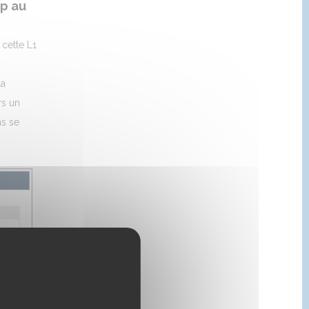
p au
 cette L1
la
rs un
ns se