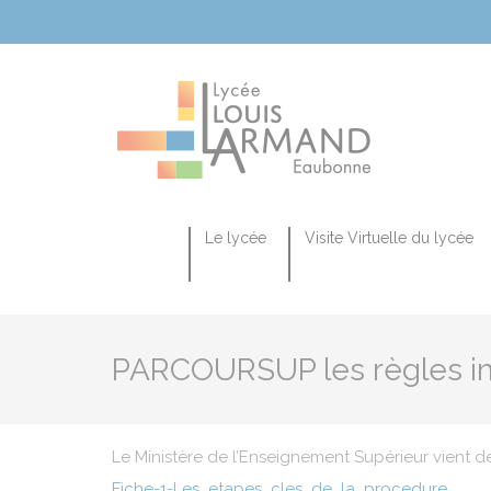
Cookies management panel
Le lycée
Visite Virtuelle du lycée
La séquence d’observation en classe de seconde du lycée général et technologique
Le CAP Équipier Polyvalent du Commerce
SECTION EUR
PARCOURSUP les règles i
Le Ministère de l’Enseignement Supérieur vient de
Fiche-1-Les_etapes_cles_de_la_procedure