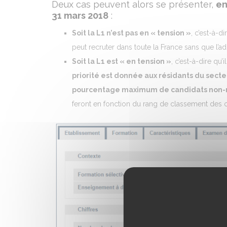
Deux cas peuvent alors se présenter,
en
31 mars 2018
:
Soit la L1 n’est pas en « tension »
, c’est-à-di
peut recruter dans toute la France sans que l’adr
Soit la L1 est « en tension »
, c’est-à-dire qu’i
priorité est donnée aux résidants du secte
pourcentage maximum de candidats non-ré
feront en fonction du rang de classement des c