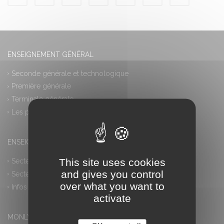
ENSEIGNEMENT GÉNÉRAL
Seconde générale et technologique
Première générale
Terminale générale
Les plus
ENSEIGNEMENT PROFESSIONNEL
This site uses cookies
Secteur industriel
and gives you control
Secteur tertiaire
over what you want to
Infos pratiques
activate
MONLYCEE.NET (ENT) – PRONOTE