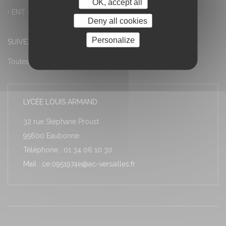
OK, accept all
ENT – Accès à PRONOTE
Deny all cookies
Personalize
SUIVEZ-NOUS
Toutes les actualités
LYCÉE LOUIS ARMAND
32 rue Stéphane Proust
95600 Eaubonne
Téléphone : 01 34 06 10 30
Mail : ce.0951974e@ac-versailles.fr