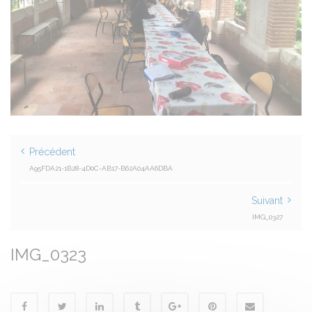
Précédent
A95FDA21-1B28-4D0C-AB17-B62A04AA6DBA
Suivant
IMG_0327
IMG_0323