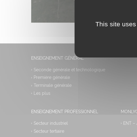
This site uses
ENSEIGNEMENT GÉNÉRAL
Seconde générale et technologique
Première générale
Terminale générale
Les plus
ENSEIGNEMENT PROFESSIONNEL
MONLYC
Secteur industriel
ENT –
Secteur tertiaire