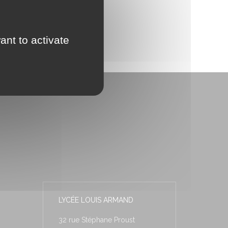
ant to activate
LYCÉE LOUIS ARMAND
32 rue Stéphane Proust