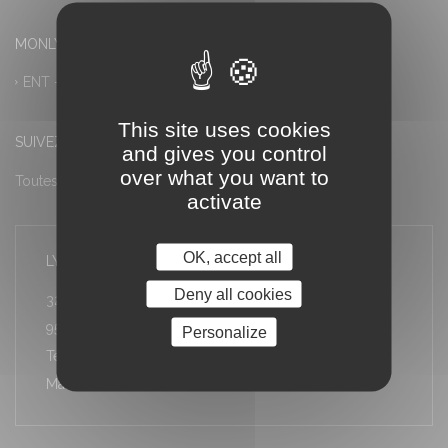
MONLYCEE.NET (ENT) – PRONOTE
ENT – Accès à PRONOTE
This site uses cookies
SUIVEZ-NOUS
and gives you control
over what you want to
Toutes les actualités
activate
OK, accept all
LYCÉE LOUIS ARMAND
Deny all cookies
32 rue Stéphane Proust
95600 Eaubonne
Personalize
Téléphone : 01 34 06 10 30
Mail : ce.0951974e@ac-versailles.fr