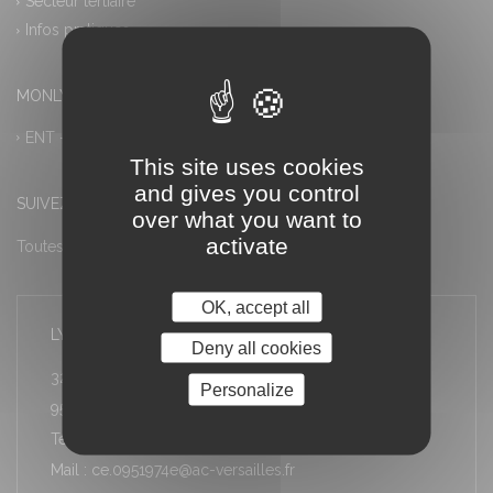
Secteur tertiaire
Infos pratiques
MONLYCEE.NET (ENT) – PRONOTE
ENT – Accès à PRONOTE
This site uses cookies
and gives you control
SUIVEZ-NOUS
over what you want to
activate
Toutes les actualités
OK, accept all
LYCÉE LOUIS ARMAND
Deny all cookies
32 rue Stéphane Proust
Personalize
95600 Eaubonne
Téléphone : 01 34 06 10 30
Mail : ce.0951974e@ac-versailles.fr