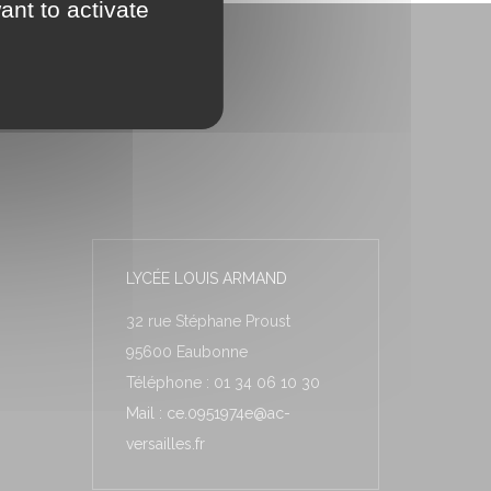
ant to activate
LYCÉE LOUIS ARMAND
32 rue Stéphane Proust
95600 Eaubonne
Téléphone : 01 34 06 10 30
Mail : ce.0951974e@ac-
versailles.fr