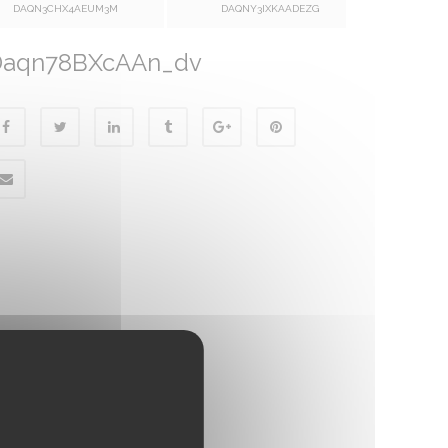
DAQN3CHX4AEUM3M
DAQNY3IXKAADEZG
Daqn78BXcAAn_dv