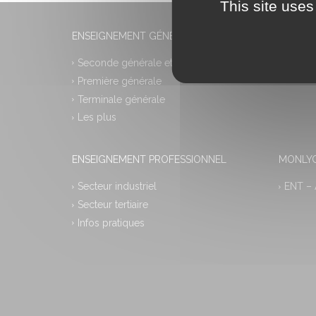
This site uses
ENSEIGNEMENT GÉNÉRAL
Seconde générale et technologique
Première générale
Terminale générale
Les plus
ENSEIGNEMENT PROFESSIONNEL
MONLYC
Secteur industriel
ENT –
Secteur tertiaire
Infos pratiques