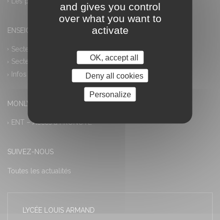
Les plus
and gives you control
over what you want to
activate
ENSEIGNEMENT PROFESSIONNEL
Secteur industriel
OK, accept all
Secteur tertiaire
Infos pratiques
Deny all cookies
Personalize
MONLYCEE.NET (ENT) – PRONOTE
ENT – Accès à PRONOTE
SUIVEZ-NOUS
Toutes les actualités
LYCÉE LOUIS ARMAND