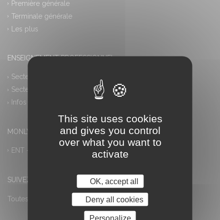
Première générale
Terminale générale
Les plus
ENSEIGNEMENT PROFESSIONNEL
Secteur industriel
Secteur tertiaire
Infos pratiques
This site uses cookies
and gives you control
MONLYCEE.NET (ENT) – PRONOTE
over what you want to
ENT – Accès à PRONOTE
activate
SUIVEZ-NOUS
OK, accept all
Toutes les actualités
Deny all cookies
Personalize