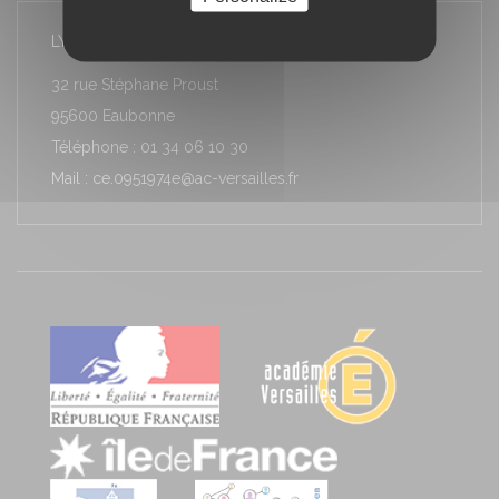
LYCÉE LOUIS ARMAND
32 rue Stéphane Proust
95600 Eaubonne
Téléphone : 01 34 06 10 30
Mail : ce.0951974e@ac-versailles.fr