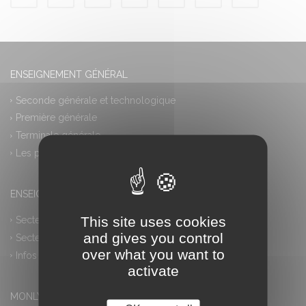
ENSEIGNEMENT GÉNÉRAL
Seconde générale et technologique
Première générale
Terminale générale
Les plus
ENSEIGNEMENT PROFESSIONNEL
This site uses cookies
Secteur industriel
and gives you control
Secteur tertiaire
over what you want to
Infos pratiques
activate
MONLYCEE.NET (ENT) – PRONOTE