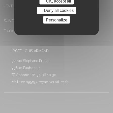
OK, accept all
ENT – Accès à PRONOTE
Deny all cookies
Personalize
SUIVEZ-NOUS
Toutes les actualités
LYCÉE LOUIS ARMAND
32 rue Stéphane Proust
95600 Eaubonne
Téléphone : 01 34 06 10 30
Mail : ce.0951974e@ac-versailles.fr