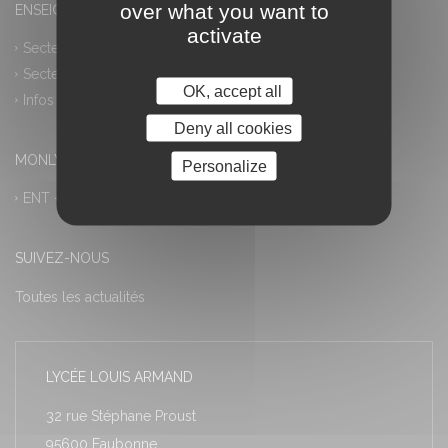
over what you want to
ENSEIGNEMENT PROFESSIONNEL
activate
Secteur industriel
Secteur tertiaire
OK, accept all
Infos pratiques
Deny all cookies
MONLYCEE.NET (ENT) – PRONOTE
Personalize
ENT – Accès à PRONOTE
SUIVEZ-NOUS
Toutes les actualités
LYCÉE LOUIS ARMAND
32 rue Stéphane Proust
95600 Eaubonne