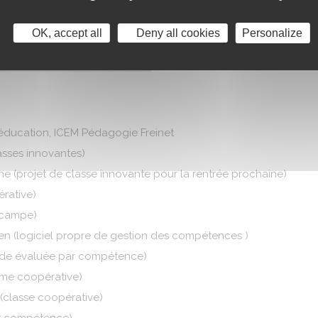
OK, accept all
Deny all cookies
Personalize
’éducation, ICEM Pédagogie Freinet
asses innovantes)
e (projet de classe innovante pour la rentrée prochaine)
érative)
pocampe)
en (logiciel propre de gestion des compétences )
nde évaluée par compétence)
ème coopérative)
(classe coopérative)