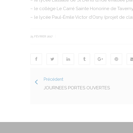
– le lycée Lassalle de St Denis (2nde évaluée p
– le collège Le Carré Sainte Honorine de Taverny
– le lycée Paul-Émile Victor d’Osny (projet de cl
|
25 FÉVRIER 2017
Précédent
JOURNEES PORTES OUVERTES