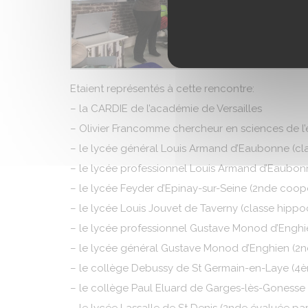
Etaient représentés à cette rencontre:
– la CARDIE de l’académie de Versailles
– Olivier Francomme chercheur en sciences de l
– le lycée général Louis Armand d’Eaubonne (cl
– le lycée professionnel Louis Armand d’Eaubonn
– le lycée Feyder d’Epinay-sur-Seine (2nde coop
– le lycée Louis Jouvet de Taverny (classe hip
– le lycée professionnel Gustave Monod d’Enghi
– le lycée général Gustave Monod d’Enghien (2
– le collège Debussy de St Germain-en-Laye (4
– le collège Paul Eluard de Garges-lès-Gonesse 