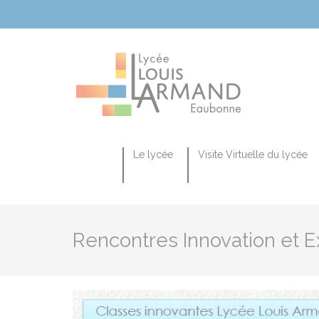
Cookies management panel
Le lycée
Visite Virtuelle du lycée
La séquence d’observation en classe de seconde du lycée général et technologique
Le CAP Équipier Polyvalent du Commerce
SECTION EUR
Rencontres Innovation et 