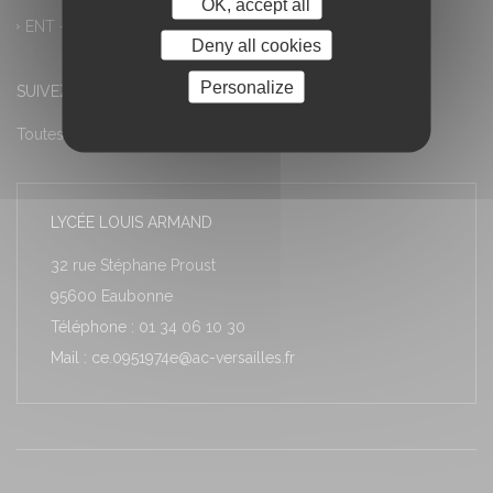
OK, accept all
ENT – Accès à PRONOTE
Deny all cookies
Personalize
SUIVEZ-NOUS
Toutes les actualités
LYCÉE LOUIS ARMAND
32 rue Stéphane Proust
95600 Eaubonne
Téléphone : 01 34 06 10 30
Mail : ce.0951974e@ac-versailles.fr