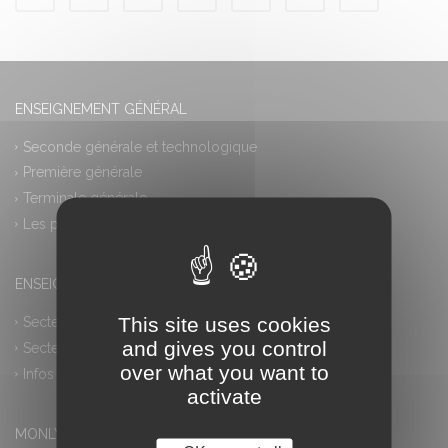
ENSEIGNEMENT GÉNÉRAL
Seconde générale et technologique
Première générale
Terminale générale
Les plus
ENSEIGNEMENT PROFESSIONNEL
This site uses cookies
Secteur industriel
and gives you control
Secteur tertiaire
over what you want to
Infos pratiques
activate
MONLYCEE.NET (ENT) – PRONOTE