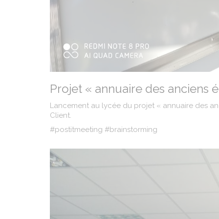
Projet « annuaire des anciens él
Lancement au lycée du projet « annuaire des anc
Client.
#postitmeeting #brainstorming