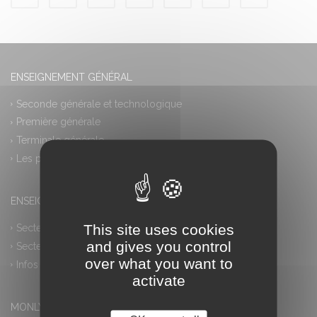
ENSEIGNEMENT GÉNÉRAL
Seconde générale et technologique
Première générale
Terminale générale
Les plus
ENSEIGNEMENT PROFESSIONNEL
This site uses cookies
Secteur industriel
and gives you control
Secteur tertiaire
over what you want to
Infos pratiques
activate
MONLYCEE.NET (ENT) – PRONOTE