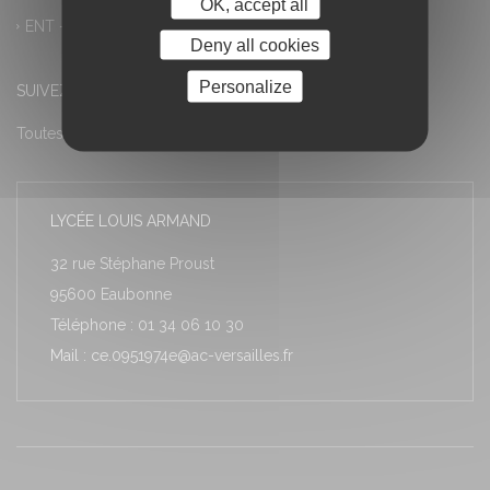
OK, accept all
ENT – Accès à PRONOTE
Deny all cookies
Personalize
SUIVEZ-NOUS
Toutes les actualités
LYCÉE LOUIS ARMAND
32 rue Stéphane Proust
95600 Eaubonne
Téléphone : 01 34 06 10 30
Mail : ce.0951974e@ac-versailles.fr