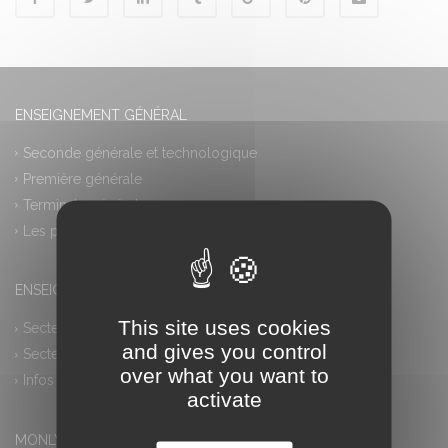
ENSEIGNEMENT GÉNÉRAL
Seconde générale et technologique
Première générale
Terminale générale
Les plus
ENSEIGNEMENT PROFESSIONNEL
This site uses cookies
Secteur industriel
and gives you control
Secteur tertiaire
over what you want to
Infos pratiques
activate
MONLYCEE.NET (ENT) – PRONOTE