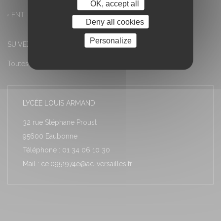
OK, accept all
ENT – Accès à PRONOTE
Deny all cookies
Personalize
SUIVEZ-NOUS
Toutes les actualités
LYCÉE LOUIS ARMAND
32 rue Stéphane Proust
95600 Eaubonne
Téléphone : 01 34 06 10 30
Mail : ce.0951974e@ac-versailles.fr