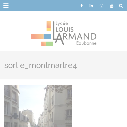
Cookies management panel
Menu
sortie_montmartre4