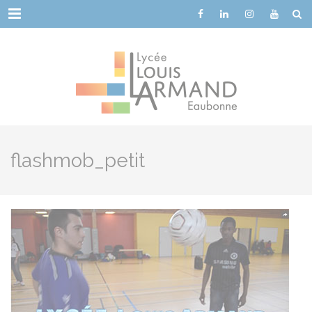
Cookies management panel
Menu
flashmob_petit