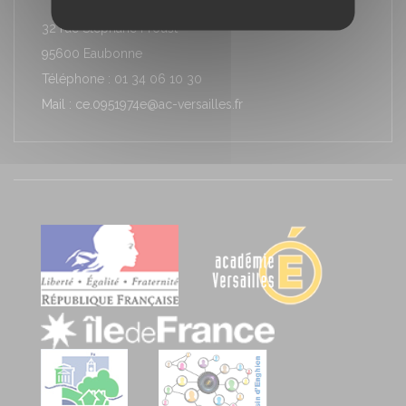
32 rue Stéphane Proust
95600 Eaubonne
Téléphone : 01 34 06 10 30
Mail : ce.0951974e@ac-versailles.fr