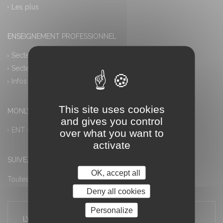
Les plus
ENSEIGNEMENT PROFESSIONNEL
Secteur industriel
Secteur tertiaire
Infos pratiques
This site uses cookies
MONLYCEE.NET (ENT) – PRONOTE
and gives you control
ENT – Accès à PRONOTE
over what you want to
activate
SUIVEZ-NOUS
OK, accept all
Toutes les actualités
Deny all cookies
Personalize
LYCÉE LOUIS ARMAND