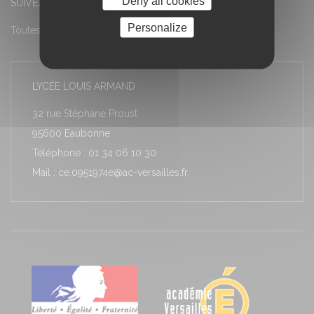
Deny all cookies
SUIVEZ-NOUS
Personalize
Toutes les actualités
LYCÉE LOUIS ARMAND
32 rue Stéphane Proust
95600 Eaubonne
Téléphone : 01 34 06 10 30
Mail : ce.0951974e@ac-versailles.fr