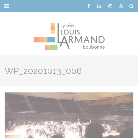
Cookies management panel
Menu
WP_20201013_006