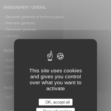
ENSEIGNEMENT GÉNÉRAL
Seconde générale et technologique
Première générale
Terminale générale
Les plus
ENSEIGNEMENT PROFESSIONNEL
Secteur industriel
Secteur tertiaire
This site uses cookies
Infos pratiques
and gives you control
over what you want to
activate
MONLYCEE.NET (ENT) – PRONOTE
ENT – Accès à PRONOTE
OK, accept all