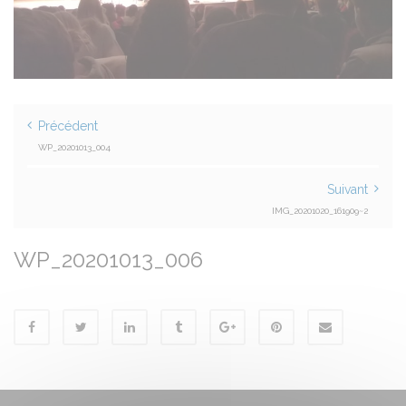
Précédent
WP_20201013_004
Suivant
IMG_20201020_161909~2
WP_20201013_006