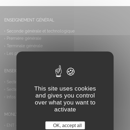
ENSEIGNEMENT GÉNÉRAL
Seconde générale et technologique
Première générale
Terminale générale
Les plus
ENSEIGNEMENT PROFESSIONNEL
Secteur industriel
This site uses cookies
Secteur tertiaire
and gives you control
Infos pratiques
over what you want to
activate
MONLYCEE.NET (ENT) – PRONOTE
ENT – Accès à PRONOTE
OK, accept all