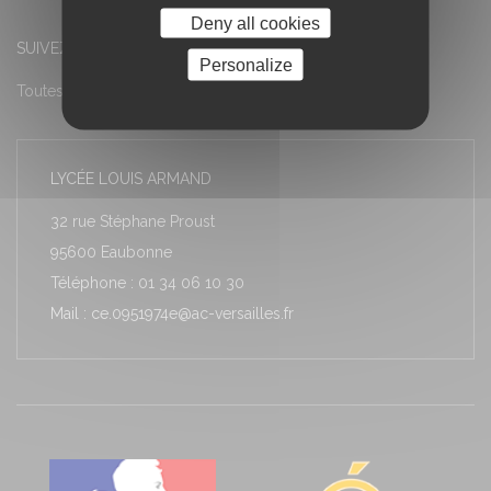
Deny all cookies
SUIVEZ-NOUS
Personalize
Toutes les actualités
LYCÉE LOUIS ARMAND
32 rue Stéphane Proust
95600 Eaubonne
Téléphone : 01 34 06 10 30
Mail : ce.0951974e@ac-versailles.fr