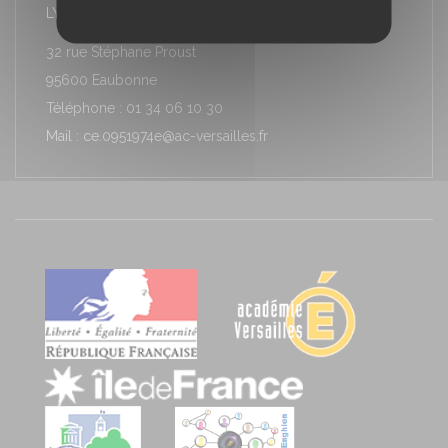
LYCÉE LOUIS ARMAND
32 rue Stéphane Proust
95600 Eaubonne
Téléphone : 01 34 06 10 30
Mail : ce.0951974e@ac-versailles.fr