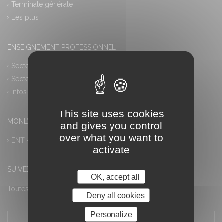
Terminale générale
Les plus
ENSEIGNEMENT PROFESSIONNEL
Secteur industriel
Secteur tertiaire
Infos pratiques
This site uses cookies
MONLYCEE.NET (ENT) – PRONOTE
and gives you control
over what you want to
ENT – Accès à PRONOTE
activate
SUIVEZ-NOUS
OK, accept all
Toutes les actualités
Deny all cookies
Personalize