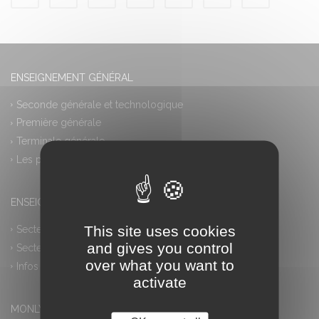
ENSEIGNEMENT GÉNÉRAL
Seconde générale et technologique
Première générale
Terminale générale
Les plus
ENSEIGNEMENT PROFESSIONNEL
This site uses cookies
Secteur industriel
and gives you control
Secteur tertiaire
over what you want to
Infos pratiques
activate
MONLYCEE.NET (ENT) – PRONOTE