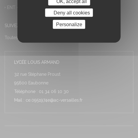
OK, accept all
ENT – Accès à PRONOTE
Deny all cookies
Personalize
SUIVEZ-NOUS
Toutes les actualités
LYCÉE LOUIS ARMAND
32 rue Stéphane Proust
95600 Eaubonne
Téléphone : 01 34 06 10 30
Mail : ce.0951974e@ac-versailles.fr