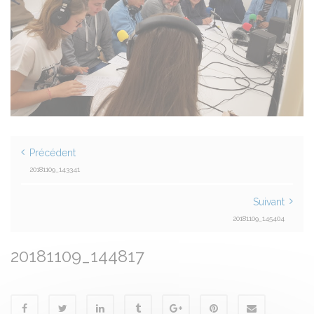
Précédent
20181109_143341
Suivant
20181109_145404
20181109_144817