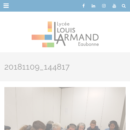
Cookies management panel
Menu
20181109_144817