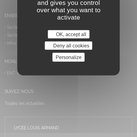
and gives you control
over what you want to
ENSEIGNEMENT PROFESSIONNEL
activate
Secteur industriel
OK, accept all
Secteur tertiaire
Infos pratiques
Deny all cookies
Personalize
MONLYCEE.NET (ENT) – PRONOTE
ENT – Accès à PRONOTE
SUIVEZ-NOUS
Toutes les actualités
LYCÉE LOUIS ARMAND