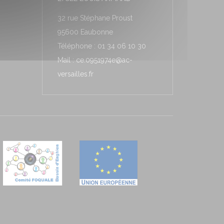
32 rue Stéphane Proust
95600 Eaubonne
Téléphone : 01 34 06 10 30
Mail : ce.0951974e@ac-
versailles.fr