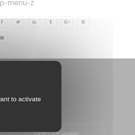
ap-menu-2
ant to activate
LYCÉE LOUIS ARMAND