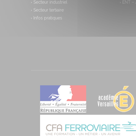
Secteur industriel
ENT –
Secteur tertiaire
Infos pratiques