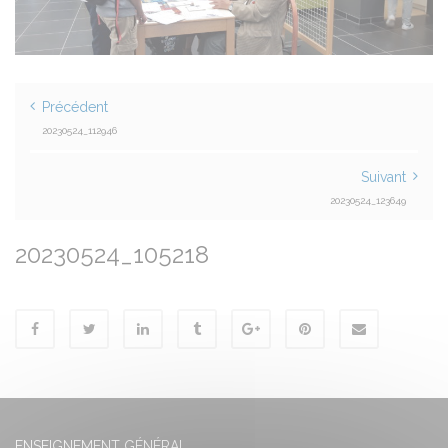
Précédent
20230524_112946
Suivant
20230524_123649
20230524_105218
ENSEIGNEMENT GÉNÉRAL