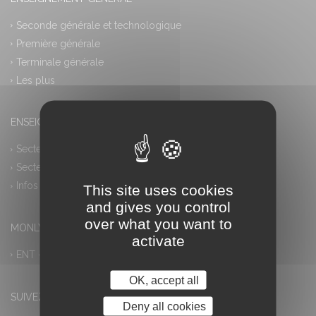
Seconde générale et technologique
Première générale
Terminale générale
Les plus
ENSEIGNEMENT PROFESSIONNEL
Secteur industriel
Secteur tertiaire
Infos pratiques
This site uses cookies
and gives you control
over what you want to
MONLYCEE.NET (ENT) – PRONOTE
activate
ENT – Accès à PRONOTE
OK, accept all
SUIVEZ-NOUS
Deny all cookies