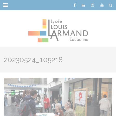
Cookies management panel
Menu
20230524_105218