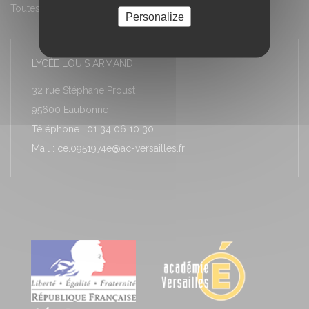
Toutes les actualités
Personalize
LYCÉE LOUIS ARMAND
32 rue Stéphane Proust
95600 Eaubonne
Téléphone : 01 34 06 10 30
Mail : ce.0951974e@ac-versailles.fr