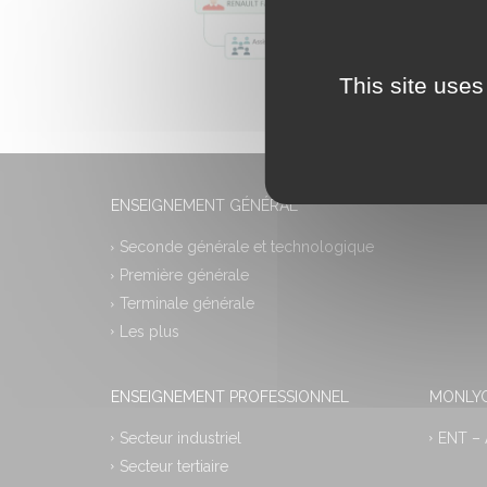
This site uses
ENSEIGNEMENT GÉNÉRAL
Seconde générale et technologique
Première générale
Terminale générale
Les plus
ENSEIGNEMENT PROFESSIONNEL
MONLYC
Secteur industriel
ENT –
Secteur tertiaire