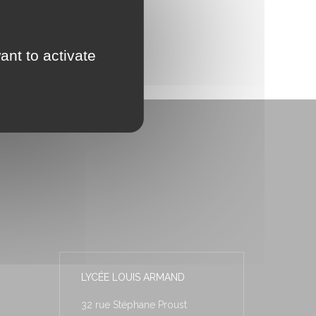
ant to activate
LYCÉE LOUIS ARMAND
32 rue Stéphane Proust