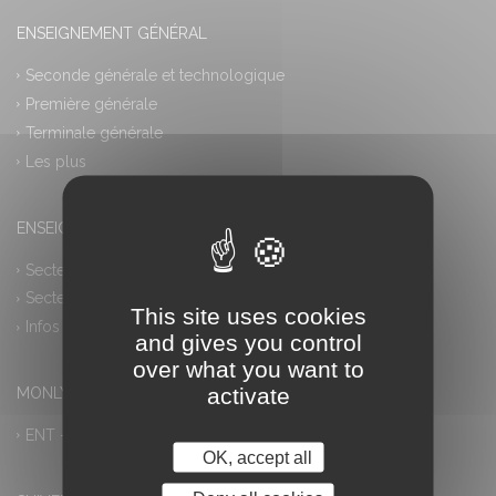
ENSEIGNEMENT GÉNÉRAL
Seconde générale et technologique
Première générale
Terminale générale
Les plus
ENSEIGNEMENT PROFESSIONNEL
Secteur industriel
Secteur tertiaire
This site uses cookies
Infos pratiques
and gives you control
over what you want to
activate
MONLYCEE.NET (ENT) – PRONOTE
ENT – Accès à PRONOTE
OK, accept all