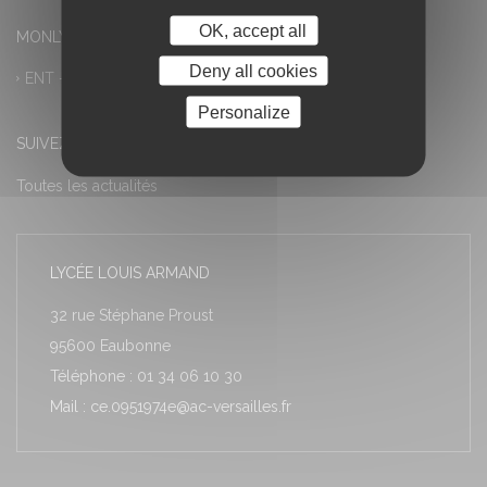
OK, accept all
MONLYCEE.NET (ENT) – PRONOTE
Deny all cookies
ENT – Accès à PRONOTE
Personalize
SUIVEZ-NOUS
Toutes les actualités
LYCÉE LOUIS ARMAND
32 rue Stéphane Proust
95600 Eaubonne
Téléphone : 01 34 06 10 30
Mail : ce.0951974e@ac-versailles.fr