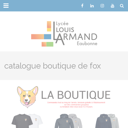
Cookies management panel
Menu
catalogue boutique de fox