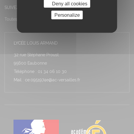
Deny all cookies
SUIVEZ-NOUS
Personalize
Toutes les actualités
LYCÉE LOUIS ARMAND
32 rue Stéphane Proust
95600 Eaubonne
Téléphone : 01 34 06 10 30
Mail : ce.0951974e@ac-versailles.fr