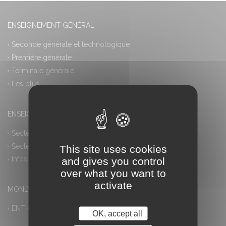
ENSEIGNEMENT GÉNÉRAL
Seconde générale et technologique
Première générale
Terminale générale
Les plus
ENSEIGNEMENT PROFESSIONNEL
Secteur industriel
Secteur tertiaire
This site uses cookies
and gives you control
Infos pratiques
over what you want to
activate
MONLYCEE.NET (ENT) – PRONOTE
ENT – Accès à PRONOTE
OK, accept all